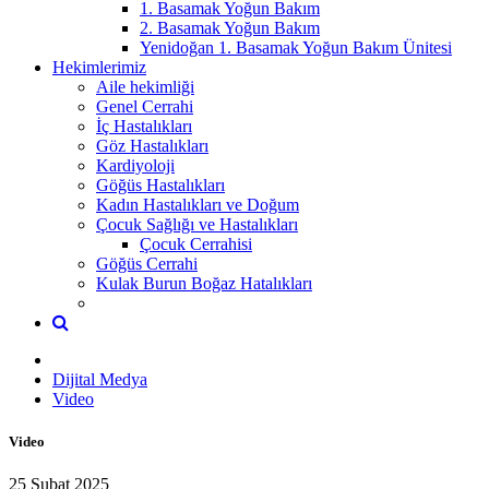
1. Basamak Yoğun Bakım
2. Basamak Yoğun Bakım
Yenidoğan 1. Basamak Yoğun Bakım Ünitesi
Hekimlerimiz
Aile hekimliği
Genel Cerrahi
İç Hastalıkları
Göz Hastalıkları
Kardiyoloji
Göğüs Hastalıkları
Kadın Hastalıkları ve Doğum
Çocuk Sağlığı ve Hastalıkları
Çocuk Cerrahisi
Göğüs Cerrahi
Kulak Burun Boğaz Hatalıkları
Dijital Medya
Video
Video
25 Şubat 2025