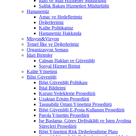
İdari ve Mali Hizmetler Müdürlüğü
Sağlık Bakım Hizmetleri Müdürlüğü
Hastanemiz
Amaç ve Hedeflerimiz
Değerlerimiz
Kalite Politikamız
Hastanemiz Hakkında
Misyon&Vizyon
Temel İlke ve Değerlerimiz
Organizasyon Şeması
İdari Birimler
Çalışan Hakları ve Güvenliği
Sosyal Hizmet Birimi
Kalite Yönetimi
Bilgi Güvenliği
Bilgi Güvenliği Politikası
İhlal Bildirimi
Kurum Yedekleme Prosedürü
Uzaktan Erişim Prosedürü
Taşınabilir Ortam Yönetimi Prosedürü
Bilgi Güvenliği E-Posta Kullanım Prosedürü
Parola Yönetim Prosedürü
İşe Başlama, Görev Değişikliği ve İşten Ayrılma
Süreçleri Prosedürü
Bilgi Yönetimi Risk Değerlendirme Planı