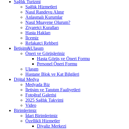
Sağlık Turizmi
Sağlık Hizmetleri
Nasıl Randevu Alınır
Anlaşmalı Kurumlar
Nasıl Muayene Olurum?
Ziyaretçi Kuralları
Hasta Hakları
İlçemiz
Refakatçi Rehberi
İletişim&Ulaşım
Öneri ve Görüşleriniz
Hasta Görüş ve Öneri Formu
Personel Öneri Formu
Ulaşım
Hastane Blok ve Kat Bilgileri
Dijital Medya
Medyada Biz
İletişim ve Tanıtım Faaliyetleri
Fotoğraf Galerisi
2025 Sağlık Takvimi
Video
Birimlerimiz
İdari Birimlerimiz
Özellikli Hizmetler
Diyaliz Merkezi