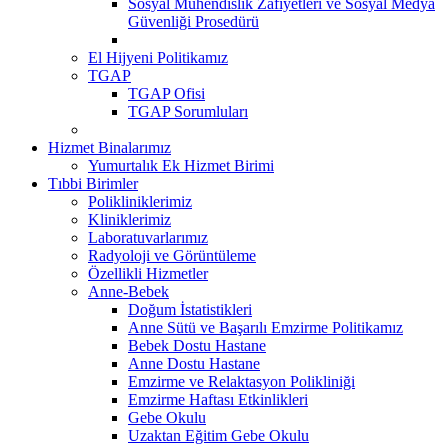
Sosyal Mühendislik Zafiyetleri ve Sosyal Medya
Güvenliği Prosedürü
El Hijyeni Politikamız
TGAP
TGAP Ofisi
TGAP Sorumluları
Hizmet Binalarımız
Yumurtalık Ek Hizmet Birimi
Tıbbi Birimler
Polikliniklerimiz
Kliniklerimiz
Laboratuvarlarımız
Radyoloji ve Görüntüleme
Özellikli Hizmetler
Anne-Bebek
Doğum İstatistikleri
Anne Sütü ve Başarılı Emzirme Politikamız
Bebek Dostu Hastane
Anne Dostu Hastane
Emzirme ve Relaktasyon Polikliniği
Emzirme Haftası Etkinlikleri
Gebe Okulu
Uzaktan Eğitim Gebe Okulu