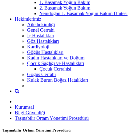
1. Basamak Yoğun Bakım
2. Basamak Yoğun Bakım
Yenidoğan 1. Basamak Yoğun Bakım Ünitesi
Hekimlerimiz
Aile hekimliği
Genel Cerrahi
İç Hastalıkları
Göz Hastalıkları
Kardiyoloji
Göğüs Hastalıkları
Kadın Hastalıkları ve Doğum
Çocuk Sağlığı ve Hastalıkları
Çocuk Cerrahisi
Göğüs Cerrahi
Kulak Burun Boğaz Hatalıkları
Kurumsal
Bilgi Güvenliği
Taşınabilir Ortam Yönetimi Prosedürü
Taşınabilir Ortam Yönetimi Prosedürü