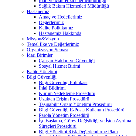
İdari ve Mali Hizmetler Müdürlüğü
Sağlık Bakım Hizmetleri Müdürlüğü
Hastanemiz
Amaç ve Hedeflerimiz
Değerlerimiz
Kalite Politikamız
Hastanemiz Hakkında
Misyon&Vizyon
Temel İlke ve Değerlerimiz
Organizasyon Şeması
İdari Birimler
Çalışan Hakları ve Güvenliği
Sosyal Hizmet Birimi
Kalite Yönetimi
Bilgi Güvenliği
Bilgi Güvenliği Politikası
İhlal Bildirimi
Kurum Yedekleme Prosedürü
Uzaktan Erişim Prosedürü
Taşınabilir Ortam Yönetimi Prosedürü
Bilgi Güvenliği E-Posta Kullanım Prosedürü
Parola Yönetim Prosedürü
İşe Başlama, Görev Değişikliği ve İşten Ayrılma
Süreçleri Prosedürü
Bilgi Yönetimi Risk Değerlendirme Planı