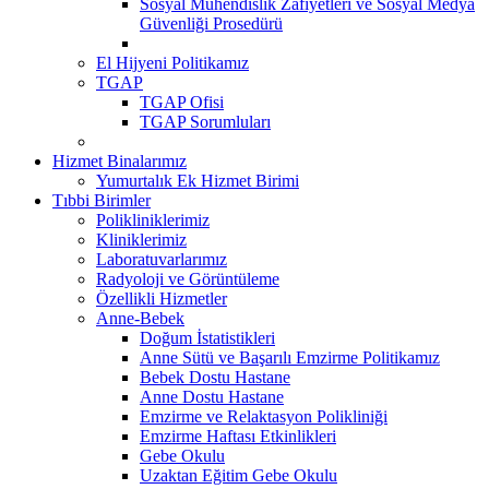
Sosyal Mühendislik Zafiyetleri ve Sosyal Medya
Güvenliği Prosedürü
El Hijyeni Politikamız
TGAP
TGAP Ofisi
TGAP Sorumluları
Hizmet Binalarımız
Yumurtalık Ek Hizmet Birimi
Tıbbi Birimler
Polikliniklerimiz
Kliniklerimiz
Laboratuvarlarımız
Radyoloji ve Görüntüleme
Özellikli Hizmetler
Anne-Bebek
Doğum İstatistikleri
Anne Sütü ve Başarılı Emzirme Politikamız
Bebek Dostu Hastane
Anne Dostu Hastane
Emzirme ve Relaktasyon Polikliniği
Emzirme Haftası Etkinlikleri
Gebe Okulu
Uzaktan Eğitim Gebe Okulu