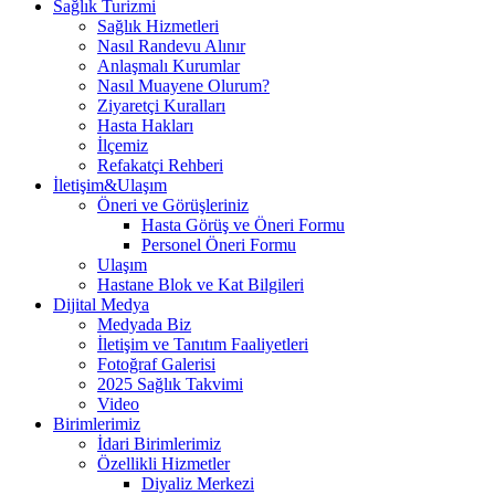
Sağlık Turizmi
Sağlık Hizmetleri
Nasıl Randevu Alınır
Anlaşmalı Kurumlar
Nasıl Muayene Olurum?
Ziyaretçi Kuralları
Hasta Hakları
İlçemiz
Refakatçi Rehberi
İletişim&Ulaşım
Öneri ve Görüşleriniz
Hasta Görüş ve Öneri Formu
Personel Öneri Formu
Ulaşım
Hastane Blok ve Kat Bilgileri
Dijital Medya
Medyada Biz
İletişim ve Tanıtım Faaliyetleri
Fotoğraf Galerisi
2025 Sağlık Takvimi
Video
Birimlerimiz
İdari Birimlerimiz
Özellikli Hizmetler
Diyaliz Merkezi