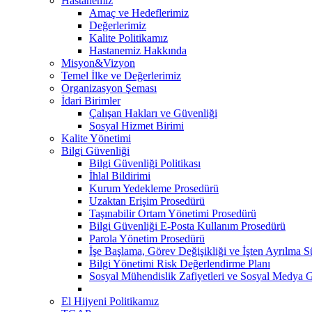
Hastanemiz
Amaç ve Hedeflerimiz
Değerlerimiz
Kalite Politikamız
Hastanemiz Hakkında
Misyon&Vizyon
Temel İlke ve Değerlerimiz
Organizasyon Şeması
İdari Birimler
Çalışan Hakları ve Güvenliği
Sosyal Hizmet Birimi
Kalite Yönetimi
Bilgi Güvenliği
Bilgi Güvenliği Politikası
İhlal Bildirimi
Kurum Yedekleme Prosedürü
Uzaktan Erişim Prosedürü
Taşınabilir Ortam Yönetimi Prosedürü
Bilgi Güvenliği E-Posta Kullanım Prosedürü
Parola Yönetim Prosedürü
İşe Başlama, Görev Değişikliği ve İşten Ayrılma S
Bilgi Yönetimi Risk Değerlendirme Planı
Sosyal Mühendislik Zafiyetleri ve Sosyal Medya 
El Hijyeni Politikamız