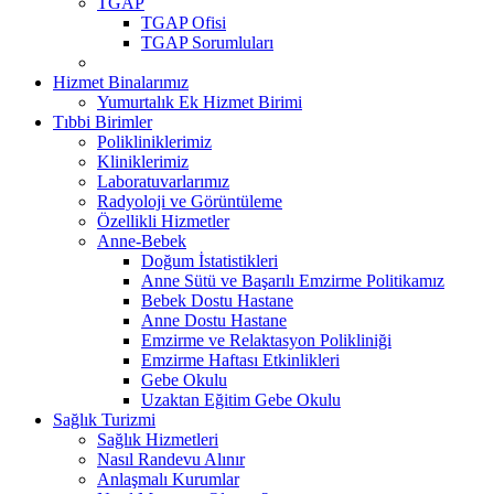
TGAP
TGAP Ofisi
TGAP Sorumluları
Hizmet Binalarımız
Yumurtalık Ek Hizmet Birimi
Tıbbi Birimler
Polikliniklerimiz
Kliniklerimiz
Laboratuvarlarımız
Radyoloji ve Görüntüleme
Özellikli Hizmetler
Anne-Bebek
Doğum İstatistikleri
Anne Sütü ve Başarılı Emzirme Politikamız
Bebek Dostu Hastane
Anne Dostu Hastane
Emzirme ve Relaktasyon Polikliniği
Emzirme Haftası Etkinlikleri
Gebe Okulu
Uzaktan Eğitim Gebe Okulu
Sağlık Turizmi
Sağlık Hizmetleri
Nasıl Randevu Alınır
Anlaşmalı Kurumlar