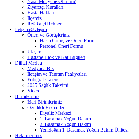
Nasıl Muayene Olurum?
Ziyaretçi Kuralları
Hasta Hakları
İlçemiz
Refakatçi Rehberi
İletişim&Ulaşım
Öneri ve Görüşleriniz
Hasta Görüş ve Öneri Formu
Personel Öneri Formu
Ulaşım
Hastane Blok ve Kat Bilgileri
Dijital Medya
Medyada Biz
İletişim ve Tanıtım Faaliyetleri
Fotoğraf Galerisi
2025 Sağlık Takvimi
Video
Birimlerimiz
İdari Birimlerimiz
Özellikli Hizmetler
Diyaliz Merkezi
1. Basamak Yoğun Bakım
2. Basamak Yoğun Bakım
Yenidoğan 1. Basamak Yoğun Bakım Ünitesi
Hekimlerimiz