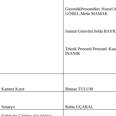
GüvenlikPersonelleri :Nurse
GÖBEL,Metin MAMAK
Santral Görevlisi:Selda BA
Teknik Persoenl Personel :K
İNANIR
Kamera Kayıt
Binnaz TULUM
Senaryo
Rabia UÇARAL
Tatbikatta Görülen Aksaklıklar
-