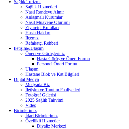
Sağlık Turizmi
Sağlık Hizmetleri
Nasıl Randevu Alınır
Anlaşmalı Kurumlar
Nasıl Muayene Olurum?
Ziyaretçi Kuralları
Hasta Hakları
İlçemiz
Refakatçi Rehberi
İletişim&Ulaşım
Öneri ve Görüşleriniz
Hasta Görüş ve Öneri Formu
Personel Öneri Formu
Ulaşım
Hastane Blok ve Kat Bilgileri
Dijital Medya
Medyada Biz
İletişim ve Tanıtım Faaliyetleri
Fotoğraf Galerisi
2025 Sağlık Takvimi
Video
Birimlerimiz
İdari Birimlerimiz
Özellikli Hizmetler
Diyaliz Merkezi