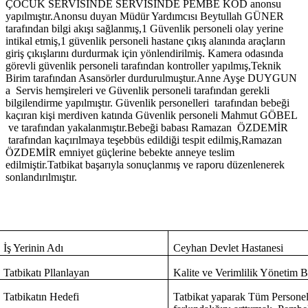
ÇOCUK SERVİSİNDE SERVİSİNDE PEMBE KOD anonsu
yapılmıştır.Anonsu duyan Müdür Yardımcısı Beytullah GÜNER
tarafından bilgi akışı sağlanmış,1 Güvenlik personeli olay yerine
intikal etmiş,1 güvenlik personeli hastane çıkış alanında araçların
giriş çıkışlarını durdurmak için yönlendirilmiş. Kamera odasında
görevli güvenlik personeli tarafından kontroller yapılmış,Teknik
Birim tarafından Asansörler durdurulmuştur.Anne Ayşe DUYGUN
a Servis hemşireleri ve Güvenlik personeli tarafından gerekli
bilgilendirme yapılmıştır. Güvenlik personelleri tarafından bebeği
kaçıran kişi merdiven katında Güvenlik personeli Mahmut GÖBEL
ve tarafından yakalanmıştır.Bebeği babası Ramazan ÖZDEMİR
tarafından kaçırılmaya teşebbüs edildiği tespit edilmiş,Ramazan
ÖZDEMİR emniyet güçlerine bebekte anneye teslim
edilmiştir.Tatbikat başarıyla sonuçlanmış ve raporu düzenlenerek
sonlandırılmıştır.
İş Yerinin Adı
Ceyhan Devlet Hastanesi
Tatbikatı Pllanlayan
Kalite ve Verimlilik Yönetim B
Tatbikatın Hedefi
Tatbikat yaparak Tüm Person