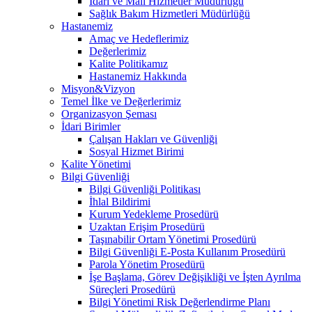
İdari ve Mali Hizmetler Müdürlüğü
Sağlık Bakım Hizmetleri Müdürlüğü
Hastanemiz
Amaç ve Hedeflerimiz
Değerlerimiz
Kalite Politikamız
Hastanemiz Hakkında
Misyon&Vizyon
Temel İlke ve Değerlerimiz
Organizasyon Şeması
İdari Birimler
Çalışan Hakları ve Güvenliği
Sosyal Hizmet Birimi
Kalite Yönetimi
Bilgi Güvenliği
Bilgi Güvenliği Politikası
İhlal Bildirimi
Kurum Yedekleme Prosedürü
Uzaktan Erişim Prosedürü
Taşınabilir Ortam Yönetimi Prosedürü
Bilgi Güvenliği E-Posta Kullanım Prosedürü
Parola Yönetim Prosedürü
İşe Başlama, Görev Değişikliği ve İşten Ayrılma
Süreçleri Prosedürü
Bilgi Yönetimi Risk Değerlendirme Planı