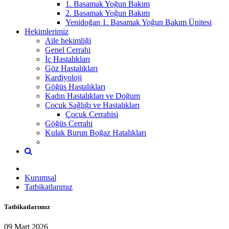
1. Basamak Yoğun Bakım
2. Basamak Yoğun Bakım
Yenidoğan 1. Basamak Yoğun Bakım Ünitesi
Hekimlerimiz
Aile hekimliği
Genel Cerrahi
İç Hastalıkları
Göz Hastalıkları
Kardiyoloji
Göğüs Hastalıkları
Kadın Hastalıkları ve Doğum
Çocuk Sağlığı ve Hastalıkları
Çocuk Cerrahisi
Göğüs Cerrahi
Kulak Burun Boğaz Hatalıkları
Kurumsal
Tatbikatlarımız
Tatbikatlarımız
09 Mart 2026