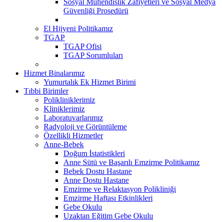
Sosyal Mühendislik Zafiyetleri ve Sosyal Medya
Güvenliği Prosedürü
El Hijyeni Politikamız
TGAP
TGAP Ofisi
TGAP Sorumluları
Hizmet Binalarımız
Yumurtalık Ek Hizmet Birimi
Tıbbi Birimler
Polikliniklerimiz
Kliniklerimiz
Laboratuvarlarımız
Radyoloji ve Görüntüleme
Özellikli Hizmetler
Anne-Bebek
Doğum İstatistikleri
Anne Sütü ve Başarılı Emzirme Politikamız
Bebek Dostu Hastane
Anne Dostu Hastane
Emzirme ve Relaktasyon Polikliniği
Emzirme Haftası Etkinlikleri
Gebe Okulu
Uzaktan Eğitim Gebe Okulu