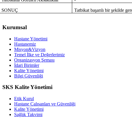
SONUÇ
Tatbikat başarılı bir şekilde gerç
Kurumsal
Hastane Yönetimi
Hastanemiz
Misyon&Vizyon
Temel İlke ve Değerlerimiz
Organizasyon Şeması
İdari Birimler
Kalite Yönetimi
Bilgi Güvenliği
SKS Kalite Yönetimi
Etik Kurul
Hastane Çalışanları ve Güvenliği
Kalite Yönetimi
Sağlık Takvimi