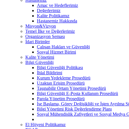
Hastanemiz
Amaç ve Hedeflerimiz
Değerlerimiz
Kalite Politikamız
Hastanemiz Hakkında
Misyon&Vizyon
Temel İlke ve Değerlerimiz
Organizasyon Şeması
İdari Birimler
Çalışan Hakları ve Güvenliği
Sosyal Hizmet Birimi
Kalite Yönetimi
Bilgi Güvenliği
Bilgi Güvenliği Politikası
İhlal Bildirimi
Kurum Yedekleme Prosedürü
Uzaktan Erişim Prosedürü
Taşınabilir Ortam Yönetimi Prosedürü
Bilgi Güvenliği E-Posta Kullanım Prosedürü
Parola Yönetim Prosedürü
İşe Başlama, Görev Değişikliği ve İşten Ayrılma S
Bilgi Yönetimi Risk Değerlendirme Planı
Sosyal Mühendislik Zafiyetleri ve Sosyal Medya 
El Hijyeni Politikamız