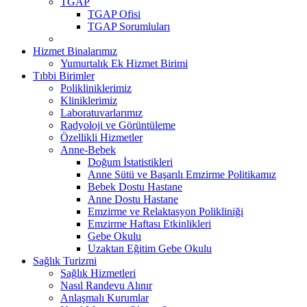
TGAP
TGAP Ofisi
TGAP Sorumluları
Hizmet Binalarımız
Yumurtalık Ek Hizmet Birimi
Tıbbi Birimler
Polikliniklerimiz
Kliniklerimiz
Laboratuvarlarımız
Radyoloji ve Görüntüleme
Özellikli Hizmetler
Anne-Bebek
Doğum İstatistikleri
Anne Sütü ve Başarılı Emzirme Politikamız
Bebek Dostu Hastane
Anne Dostu Hastane
Emzirme ve Relaktasyon Polikliniği
Emzirme Haftası Etkinlikleri
Gebe Okulu
Uzaktan Eğitim Gebe Okulu
Sağlık Turizmi
Sağlık Hizmetleri
Nasıl Randevu Alınır
Anlaşmalı Kurumlar