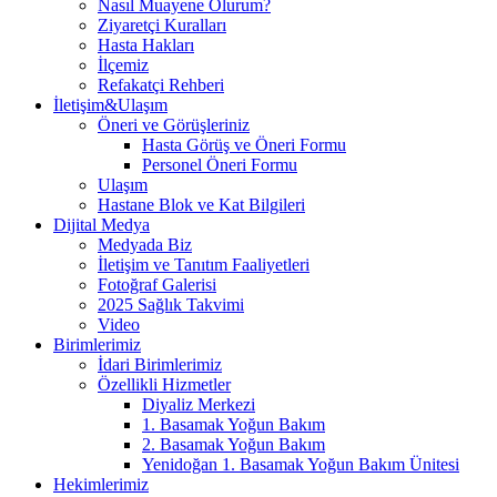
Nasıl Muayene Olurum?
Ziyaretçi Kuralları
Hasta Hakları
İlçemiz
Refakatçi Rehberi
İletişim&Ulaşım
Öneri ve Görüşleriniz
Hasta Görüş ve Öneri Formu
Personel Öneri Formu
Ulaşım
Hastane Blok ve Kat Bilgileri
Dijital Medya
Medyada Biz
İletişim ve Tanıtım Faaliyetleri
Fotoğraf Galerisi
2025 Sağlık Takvimi
Video
Birimlerimiz
İdari Birimlerimiz
Özellikli Hizmetler
Diyaliz Merkezi
1. Basamak Yoğun Bakım
2. Basamak Yoğun Bakım
Yenidoğan 1. Basamak Yoğun Bakım Ünitesi
Hekimlerimiz