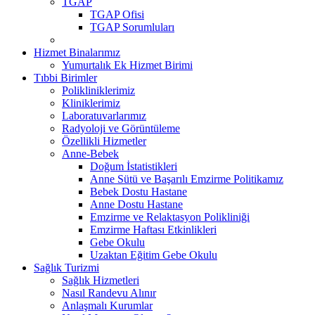
TGAP
TGAP Ofisi
TGAP Sorumluları
Hizmet Binalarımız
Yumurtalık Ek Hizmet Birimi
Tıbbi Birimler
Polikliniklerimiz
Kliniklerimiz
Laboratuvarlarımız
Radyoloji ve Görüntüleme
Özellikli Hizmetler
Anne-Bebek
Doğum İstatistikleri
Anne Sütü ve Başarılı Emzirme Politikamız
Bebek Dostu Hastane
Anne Dostu Hastane
Emzirme ve Relaktasyon Polikliniği
Emzirme Haftası Etkinlikleri
Gebe Okulu
Uzaktan Eğitim Gebe Okulu
Sağlık Turizmi
Sağlık Hizmetleri
Nasıl Randevu Alınır
Anlaşmalı Kurumlar