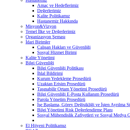
Hastanemiz
Amaç ve Hedeflerimiz
Değerlerimiz
Kalite Politikamız
Hastanemiz Hakkında
Misyon&Vizyon
Temel İlke ve Değerlerimiz
Organizasyon Şeması
İdari Birimler
Çalışan Hakları ve Güvenliği
Sosyal Hizmet Birimi
Kalite Yönetimi
Bilgi Güvenliği
Bilgi Güvenliği Politikası
İhlal Bildirimi
Kurum Yedekleme Prosedürü
Uzaktan Erişim Prosedürü
Taşınabilir Ortam Yönetimi Prosedürü
Bilgi Güvenliği E-Posta Kullanım Prosedürü
Parola Yönetim Prosedürü
İşe Başlama, Görev Değişikliği ve İşten Ayrılma S
Bilgi Yönetimi Risk Değerlendirme Planı
Sosyal Mühendislik Zafiyetleri ve Sosyal Medya 
El Hijyeni Politikamız