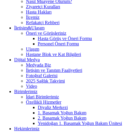
Nasıl Muayene Olurum?
Ziyaretçi Kuralları
Hasta Hakları
İlçemiz
Refakatçi Rehberi
İletişim&Ulaşım
Öneri ve Görüşleriniz
Hasta Görüş ve Öneri Formu
Personel Öneri Formu
Ulaşım
Hastane Blok ve Kat Bilgileri
Dijital Medya
Medyada Biz
İletişim ve Tanıtım Faaliyetleri
Fotoğraf Galerisi
2025 Sağlık Takvimi
Video
Birimlerimiz
İdari Birimlerimiz
Özellikli Hizmetler
Diyaliz Merkezi
1. Basamak Yoğun Bakım
2. Basamak Yoğun Bakım
Yenidoğan 1. Basamak Yoğun Bakım Ünitesi
Hekimlerimiz