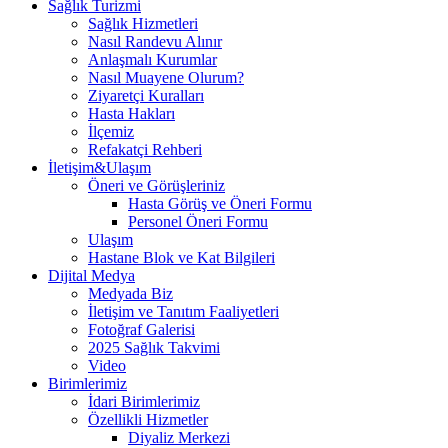
Sağlık Turizmi
Sağlık Hizmetleri
Nasıl Randevu Alınır
Anlaşmalı Kurumlar
Nasıl Muayene Olurum?
Ziyaretçi Kuralları
Hasta Hakları
İlçemiz
Refakatçi Rehberi
İletişim&Ulaşım
Öneri ve Görüşleriniz
Hasta Görüş ve Öneri Formu
Personel Öneri Formu
Ulaşım
Hastane Blok ve Kat Bilgileri
Dijital Medya
Medyada Biz
İletişim ve Tanıtım Faaliyetleri
Fotoğraf Galerisi
2025 Sağlık Takvimi
Video
Birimlerimiz
İdari Birimlerimiz
Özellikli Hizmetler
Diyaliz Merkezi