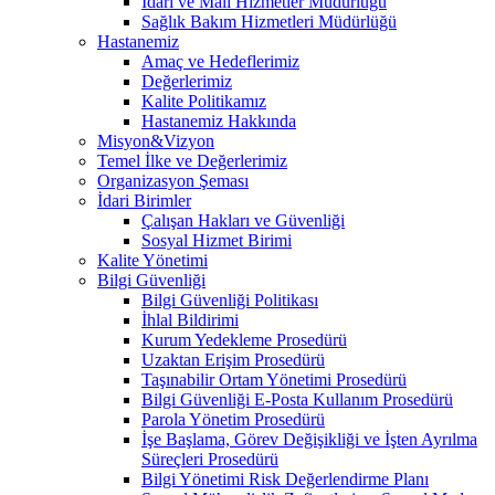
İdari ve Mali Hizmetler Müdürlüğü
Sağlık Bakım Hizmetleri Müdürlüğü
Hastanemiz
Amaç ve Hedeflerimiz
Değerlerimiz
Kalite Politikamız
Hastanemiz Hakkında
Misyon&Vizyon
Temel İlke ve Değerlerimiz
Organizasyon Şeması
İdari Birimler
Çalışan Hakları ve Güvenliği
Sosyal Hizmet Birimi
Kalite Yönetimi
Bilgi Güvenliği
Bilgi Güvenliği Politikası
İhlal Bildirimi
Kurum Yedekleme Prosedürü
Uzaktan Erişim Prosedürü
Taşınabilir Ortam Yönetimi Prosedürü
Bilgi Güvenliği E-Posta Kullanım Prosedürü
Parola Yönetim Prosedürü
İşe Başlama, Görev Değişikliği ve İşten Ayrılma
Süreçleri Prosedürü
Bilgi Yönetimi Risk Değerlendirme Planı