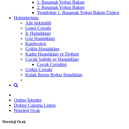
1. Basamak Yoğun Bakım
2. Basamak Yoğun Bakım
Yenidoğan 1. Basamak Yoğun Bakım Ünitesi
Hekimlerimiz
Aile hekimliği
Genel Cerrahi
İç Hastalıkları
Göz Hastalıkları
Kardiyoloji
Göğüs Hastalıkları
Kadın Hastalıkları ve Doğum
Çocuk Sağlığı ve Hastalıkları
Çocuk Cerrahisi
Göğüs Cerrahi
Kulak Burun Boğaz Hatalıkları
Online İşlemler
Doktor Çalışma Listesi
Nöroloji Ocak
Nöroloji Ocak