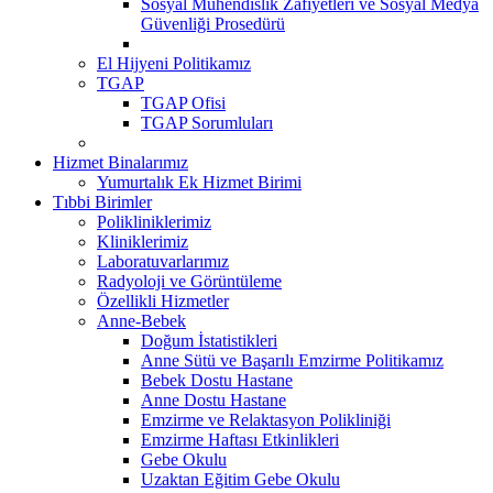
Sosyal Mühendislik Zafiyetleri ve Sosyal Medya
Güvenliği Prosedürü
El Hijyeni Politikamız
TGAP
TGAP Ofisi
TGAP Sorumluları
Hizmet Binalarımız
Yumurtalık Ek Hizmet Birimi
Tıbbi Birimler
Polikliniklerimiz
Kliniklerimiz
Laboratuvarlarımız
Radyoloji ve Görüntüleme
Özellikli Hizmetler
Anne-Bebek
Doğum İstatistikleri
Anne Sütü ve Başarılı Emzirme Politikamız
Bebek Dostu Hastane
Anne Dostu Hastane
Emzirme ve Relaktasyon Polikliniği
Emzirme Haftası Etkinlikleri
Gebe Okulu
Uzaktan Eğitim Gebe Okulu