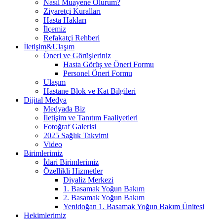
Nasıl Muayene Olurum?
Ziyaretçi Kuralları
Hasta Hakları
İlçemiz
Refakatçi Rehberi
İletişim&Ulaşım
Öneri ve Görüşleriniz
Hasta Görüş ve Öneri Formu
Personel Öneri Formu
Ulaşım
Hastane Blok ve Kat Bilgileri
Dijital Medya
Medyada Biz
İletişim ve Tanıtım Faaliyetleri
Fotoğraf Galerisi
2025 Sağlık Takvimi
Video
Birimlerimiz
İdari Birimlerimiz
Özellikli Hizmetler
Diyaliz Merkezi
1. Basamak Yoğun Bakım
2. Basamak Yoğun Bakım
Yenidoğan 1. Basamak Yoğun Bakım Ünitesi
Hekimlerimiz