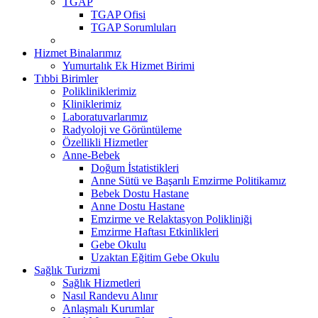
TGAP
TGAP Ofisi
TGAP Sorumluları
Hizmet Binalarımız
Yumurtalık Ek Hizmet Birimi
Tıbbi Birimler
Polikliniklerimiz
Kliniklerimiz
Laboratuvarlarımız
Radyoloji ve Görüntüleme
Özellikli Hizmetler
Anne-Bebek
Doğum İstatistikleri
Anne Sütü ve Başarılı Emzirme Politikamız
Bebek Dostu Hastane
Anne Dostu Hastane
Emzirme ve Relaktasyon Polikliniği
Emzirme Haftası Etkinlikleri
Gebe Okulu
Uzaktan Eğitim Gebe Okulu
Sağlık Turizmi
Sağlık Hizmetleri
Nasıl Randevu Alınır
Anlaşmalı Kurumlar