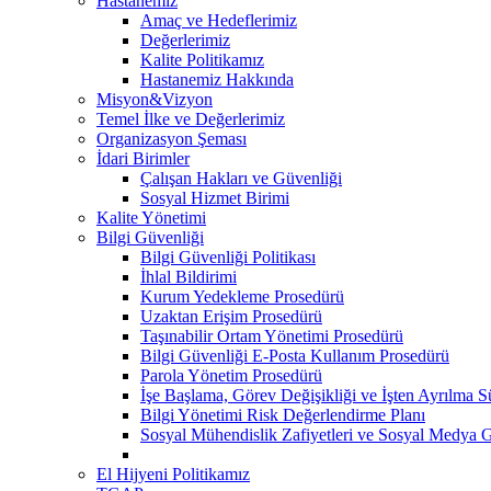
Hastanemiz
Amaç ve Hedeflerimiz
Değerlerimiz
Kalite Politikamız
Hastanemiz Hakkında
Misyon&Vizyon
Temel İlke ve Değerlerimiz
Organizasyon Şeması
İdari Birimler
Çalışan Hakları ve Güvenliği
Sosyal Hizmet Birimi
Kalite Yönetimi
Bilgi Güvenliği
Bilgi Güvenliği Politikası
İhlal Bildirimi
Kurum Yedekleme Prosedürü
Uzaktan Erişim Prosedürü
Taşınabilir Ortam Yönetimi Prosedürü
Bilgi Güvenliği E-Posta Kullanım Prosedürü
Parola Yönetim Prosedürü
İşe Başlama, Görev Değişikliği ve İşten Ayrılma S
Bilgi Yönetimi Risk Değerlendirme Planı
Sosyal Mühendislik Zafiyetleri ve Sosyal Medya 
El Hijyeni Politikamız