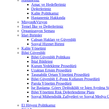
Hastanemiz
Amaç ve Hedeflerimiz
Değerlerimiz
Kalite Politikamız
Hastanemiz Hakkında
Misyon&Vizyon
Temel İlke ve Değerlerimiz
Organizasyon Şeması
İdari Birimler
Çalışan Hakları ve Güvenliği
Sosyal Hizmet Birimi
Kalite Yönetimi
Bilgi Güvenliği
Bilgi Güvenliği Politikası
İhlal Bildirimi
Kurum Yedekleme Prosedürü
Uzaktan Erişim Prosedürü
Taşınabilir Ortam Yönetimi Prosedürü
Bilgi Güvenliği E-Posta Kullanım Prosedürü
Parola Yönetim Prosedürü
İşe Başlama, Görev Değişikliği ve İşten Ayrılma S
Bilgi Yönetimi Risk Değerlendirme Planı
Sosyal Mühendislik Zafiyetleri ve Sosyal Medya 
El Hijyeni Politikamız