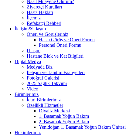
Nasıl Muayene Olurum?
Ziyaretçi Kuralları
Hasta Hakları
İlçemiz
Refakatçi Rehberi
İletişim&Ulaşım
Öneri ve Görüşleriniz
Hasta Görüş ve Öneri Formu
Personel Öneri Formu
Ulaşım
Hastane Blok ve Kat Bilgileri
Dijital Medya
Medyada Biz
İletişim ve Tanıtım Faaliyetleri
Fotoğraf Galerisi
2025 Sağlık Takvimi
Video
Birimlerimiz
İdari Birimlerimiz
Özellikli Hizmetler
Diyaliz Merkezi
1. Basamak Yoğun Bakım
2. Basamak Yoğun Bakım
Yenidoğan 1. Basamak Yoğun Bakım Ünitesi
Hekimlerimiz