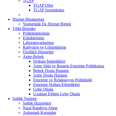
TGAP
TGAP Ofisi
TGAP Sorumluları
Hizmet Binalarımız
Yumurtalık Ek Hizmet Birimi
Tıbbi Birimler
Polikliniklerimiz
Kliniklerimiz
Laboratuvarlarımız
Radyoloji ve Görüntüleme
Özellikli Hizmetler
Anne-Bebek
Doğum İstatistikleri
Anne Sütü ve Başarılı Emzirme Politikamız
Bebek Dostu Hastane
Anne Dostu Hastane
Emzirme ve Relaktasyon Polikliniği
Emzirme Haftası Etkinlikleri
Gebe Okulu
Uzaktan Eğitim Gebe Okulu
Sağlık Turizmi
Sağlık Hizmetleri
Nasıl Randevu Alınır
Anlaşmalı Kurumlar