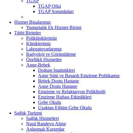
TGAP
TGAP Ofisi
TGAP Sorumluları
Hizmet Binalarımız
Yumurtalık Ek Hizmet Birimi
Tıbbi Birimler
Polikliniklerimiz
Kliniklerimiz
Laboratuvarlarımız
Radyoloji ve Görüntüleme
Özellikli Hizmetler
Anne-Bebek
Doğum İstatistikleri
Anne Sütü ve Başarılı Emzirme Politikamız
Bebek Dostu Hastane
Anne Dostu Hastane
Emzirme ve Relaktasyon Polikliniği
Emzirme Haftası Etkinlikleri
Gebe Okulu
Uzaktan Eğitim Gebe Okulu
Sağlık Turizmi
Sağlık Hizmetleri
Nasıl Randevu Alınır
Anlaşmalı Kurumlar