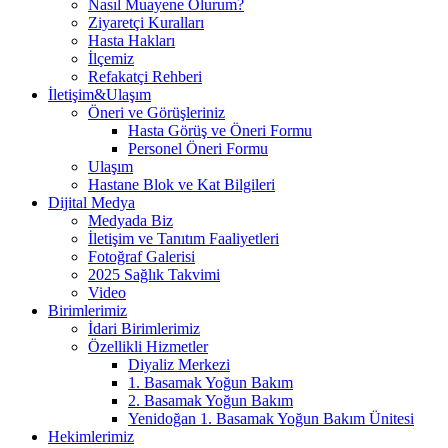
Nasıl Muayene Olurum?
Ziyaretçi Kuralları
Hasta Hakları
İlçemiz
Refakatçi Rehberi
İletişim&Ulaşım
Öneri ve Görüşleriniz
Hasta Görüş ve Öneri Formu
Personel Öneri Formu
Ulaşım
Hastane Blok ve Kat Bilgileri
Dijital Medya
Medyada Biz
İletişim ve Tanıtım Faaliyetleri
Fotoğraf Galerisi
2025 Sağlık Takvimi
Video
Birimlerimiz
İdari Birimlerimiz
Özellikli Hizmetler
Diyaliz Merkezi
1. Basamak Yoğun Bakım
2. Basamak Yoğun Bakım
Yenidoğan 1. Basamak Yoğun Bakım Ünitesi
Hekimlerimiz