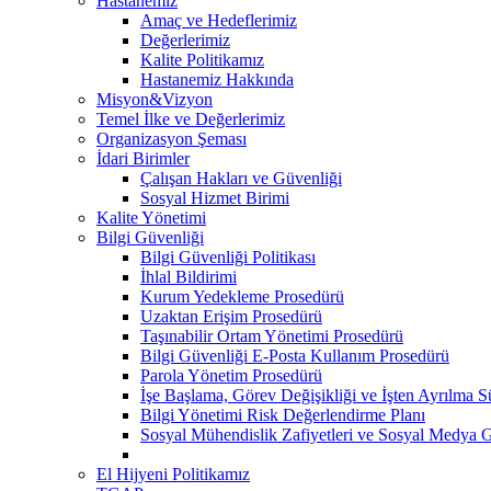
Hastanemiz
Amaç ve Hedeflerimiz
Değerlerimiz
Kalite Politikamız
Hastanemiz Hakkında
Misyon&Vizyon
Temel İlke ve Değerlerimiz
Organizasyon Şeması
İdari Birimler
Çalışan Hakları ve Güvenliği
Sosyal Hizmet Birimi
Kalite Yönetimi
Bilgi Güvenliği
Bilgi Güvenliği Politikası
İhlal Bildirimi
Kurum Yedekleme Prosedürü
Uzaktan Erişim Prosedürü
Taşınabilir Ortam Yönetimi Prosedürü
Bilgi Güvenliği E-Posta Kullanım Prosedürü
Parola Yönetim Prosedürü
İşe Başlama, Görev Değişikliği ve İşten Ayrılma S
Bilgi Yönetimi Risk Değerlendirme Planı
Sosyal Mühendislik Zafiyetleri ve Sosyal Medya 
El Hijyeni Politikamız