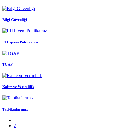
Bilgi Güvenliği
El Hijyeni Politikamız
TGAP
Kalite ve Verimlilik
Tatbikatlarımız
1
2