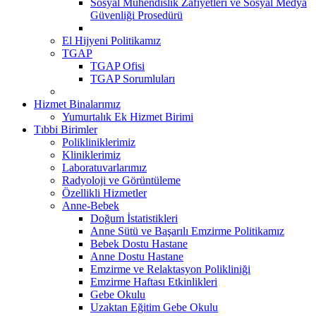
Sosyal Mühendislik Zafiyetleri ve Sosyal Medya
Güvenliği Prosedürü
El Hijyeni Politikamız
TGAP
TGAP Ofisi
TGAP Sorumluları
Hizmet Binalarımız
Yumurtalık Ek Hizmet Birimi
Tıbbi Birimler
Polikliniklerimiz
Kliniklerimiz
Laboratuvarlarımız
Radyoloji ve Görüntüleme
Özellikli Hizmetler
Anne-Bebek
Doğum İstatistikleri
Anne Sütü ve Başarılı Emzirme Politikamız
Bebek Dostu Hastane
Anne Dostu Hastane
Emzirme ve Relaktasyon Polikliniği
Emzirme Haftası Etkinlikleri
Gebe Okulu
Uzaktan Eğitim Gebe Okulu