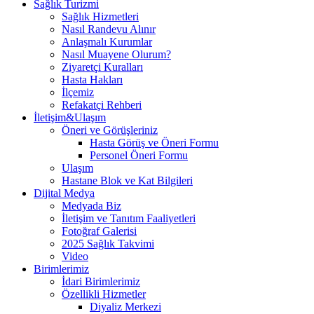
Sağlık Turizmi
Sağlık Hizmetleri
Nasıl Randevu Alınır
Anlaşmalı Kurumlar
Nasıl Muayene Olurum?
Ziyaretçi Kuralları
Hasta Hakları
İlçemiz
Refakatçi Rehberi
İletişim&Ulaşım
Öneri ve Görüşleriniz
Hasta Görüş ve Öneri Formu
Personel Öneri Formu
Ulaşım
Hastane Blok ve Kat Bilgileri
Dijital Medya
Medyada Biz
İletişim ve Tanıtım Faaliyetleri
Fotoğraf Galerisi
2025 Sağlık Takvimi
Video
Birimlerimiz
İdari Birimlerimiz
Özellikli Hizmetler
Diyaliz Merkezi