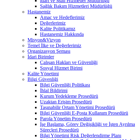
İdari ve Mali Hizmetler Müdürlüğü
Sağlık Bakım Hizmetleri Müdürlüğü
Hastanemiz
Amaç ve Hedeflerimiz
Değerlerimiz
Kalite Politikamız
Hastanemiz Hakkında
Misyon&Vizyon
Temel İlke ve Değerlerimiz
Organizasyon Şeması
İdari Birimler
Çalışan Hakları ve Güvenliği
Sosyal Hizmet Birimi
Kalite Yönetimi
Bilgi Güvenliği
Bilgi Güvenliği Politikası
İhlal Bildirimi
Kurum Yedekleme Prosedürü
Uzaktan Erişim Prosedürü
Taşınabilir Ortam Yönetimi Prosedürü
Bilgi Güvenliği E-Posta Kullanım Prosedürü
Parola Yönetim Prosedürü
İşe Başlama, Görev Değişikliği ve İşten Ayrılma
Süreçleri Prosedürü
Bilgi Yönetimi Risk Değerlendirme Planı