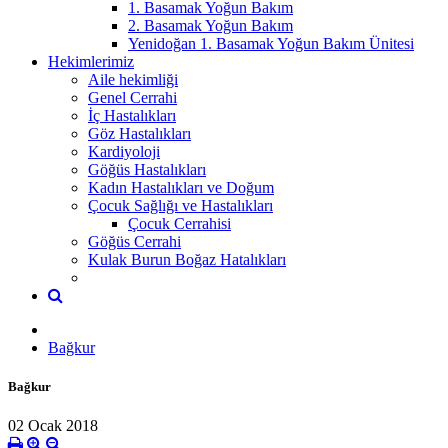
1. Basamak Yoğun Bakım
2. Basamak Yoğun Bakım
Yenidoğan 1. Basamak Yoğun Bakım Ünitesi
Hekimlerimiz
Aile hekimliği
Genel Cerrahi
İç Hastalıkları
Göz Hastalıkları
Kardiyoloji
Göğüs Hastalıkları
Kadın Hastalıkları ve Doğum
Çocuk Sağlığı ve Hastalıkları
Çocuk Cerrahisi
Göğüs Cerrahi
Kulak Burun Boğaz Hatalıkları
Bağkur
Bağkur
02 Ocak 2018