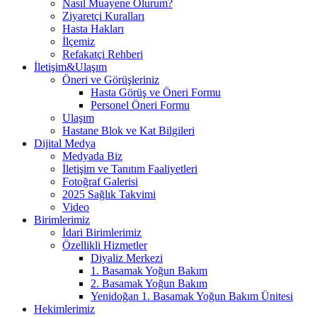
Nasıl Muayene Olurum?
Ziyaretçi Kuralları
Hasta Hakları
İlçemiz
Refakatçi Rehberi
İletişim&Ulaşım
Öneri ve Görüşleriniz
Hasta Görüş ve Öneri Formu
Personel Öneri Formu
Ulaşım
Hastane Blok ve Kat Bilgileri
Dijital Medya
Medyada Biz
İletişim ve Tanıtım Faaliyetleri
Fotoğraf Galerisi
2025 Sağlık Takvimi
Video
Birimlerimiz
İdari Birimlerimiz
Özellikli Hizmetler
Diyaliz Merkezi
1. Basamak Yoğun Bakım
2. Basamak Yoğun Bakım
Yenidoğan 1. Basamak Yoğun Bakım Ünitesi
Hekimlerimiz