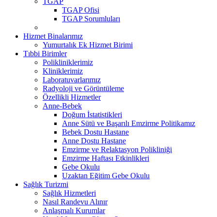
TGAP
TGAP Ofisi
TGAP Sorumluları
Hizmet Binalarımız
Yumurtalık Ek Hizmet Birimi
Tıbbi Birimler
Polikliniklerimiz
Kliniklerimiz
Laboratuvarlarımız
Radyoloji ve Görüntüleme
Özellikli Hizmetler
Anne-Bebek
Doğum İstatistikleri
Anne Sütü ve Başarılı Emzirme Politikamız
Bebek Dostu Hastane
Anne Dostu Hastane
Emzirme ve Relaktasyon Polikliniği
Emzirme Haftası Etkinlikleri
Gebe Okulu
Uzaktan Eğitim Gebe Okulu
Sağlık Turizmi
Sağlık Hizmetleri
Nasıl Randevu Alınır
Anlaşmalı Kurumlar