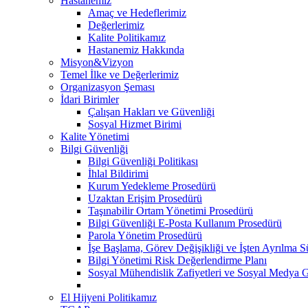
Hastanemiz
Amaç ve Hedeflerimiz
Değerlerimiz
Kalite Politikamız
Hastanemiz Hakkında
Misyon&Vizyon
Temel İlke ve Değerlerimiz
Organizasyon Şeması
İdari Birimler
Çalışan Hakları ve Güvenliği
Sosyal Hizmet Birimi
Kalite Yönetimi
Bilgi Güvenliği
Bilgi Güvenliği Politikası
İhlal Bildirimi
Kurum Yedekleme Prosedürü
Uzaktan Erişim Prosedürü
Taşınabilir Ortam Yönetimi Prosedürü
Bilgi Güvenliği E-Posta Kullanım Prosedürü
Parola Yönetim Prosedürü
İşe Başlama, Görev Değişikliği ve İşten Ayrılma S
Bilgi Yönetimi Risk Değerlendirme Planı
Sosyal Mühendislik Zafiyetleri ve Sosyal Medya 
El Hijyeni Politikamız